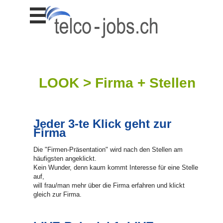
Stellen
finden
Stellen
inserieren
Personalberatungen
LOOK > Firma + Stellen
Personalberatungen
Tipp's
WERBUNG
Jeder 3-te Klick geht zur
publizieren
Firma
JOB-
App's
Die "Firmen-Präsentation" wird nach den Stellen am
häufigsten angeklickt.
Lehrstellen
Kein Wunder, denn kaum kommt Interesse für eine Stelle
finden
auf,
will frau/man mehr über die Firma erfahren und klickt
Lehrstellen
gleich zur Firma.
gratis
inserieren